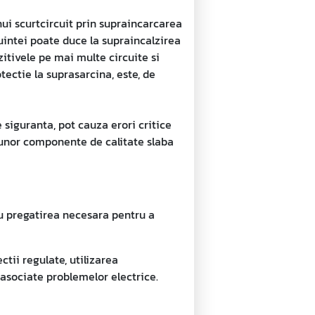
nui scurtcircuit prin supraincarcarea
cuintei poate duce la supraincalzirea
zitivele pe mai multe circuite si
tectie la suprasarcina, este, de
 siguranta, pot cauza erori critice
a unor componente de calitate slaba
 au pregatirea necesara pentru a
tii regulate, utilizarea
e asociate problemelor electrice.