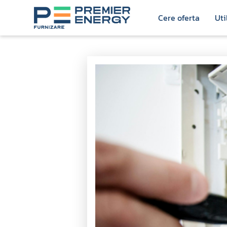
Sari la continut
Cere oferta
Uti
Detalii articol - Main