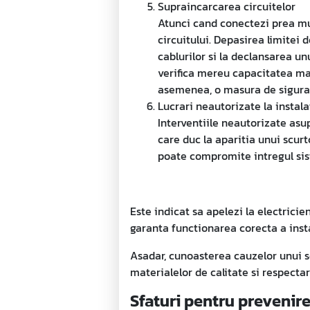
Supraincarcarea circuitelor
Atunci cand conectezi prea mult
circuitului. Depasirea limitei 
cablurilor si la declansarea un
verifica mereu capacitatea max
asemenea, o masura de sigura
Lucrari neautorizate la instalat
Interventiile neautorizate asup
care duc la aparitia unui scurt
poate compromite intregul si
Este indicat sa apelezi la electrici
garanta functionarea corecta a insta
Asadar, cunoasterea cauzelor unui sc
materialelor de calitate si respectar
Sfaturi pentru prevenire