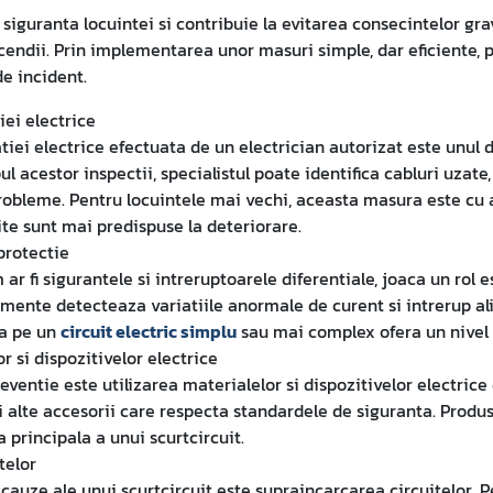
 siguranta locuintei si contribuie la evitarea consecintelor gr
ncendii. Prin implementarea unor masuri simple, dar eficiente, 
de incident.
iei electrice
atiei electrice efectuata de un electrician autorizat este unul 
pul acestor inspectii, specialistul poate identifica cabluri uzate
robleme. Pentru locuintele mai vechi, aceasta masura este cu
ite sunt mai predispuse la deteriorare.
protectie
 ar fi sigurantele si intreruptoarele diferentiale, joaca un rol 
pamente detecteaza variatiile anormale de curent si intrerup a
ra pe un
circuit electric simplu
sau mai complex ofera un nivel 
 si dispozitivelor electrice
ventie este utilizarea materialelor si dispozitivelor electrice d
si alte accesorii care respecta standardele de siguranta. Produs
 principala a unui scurtcircuit.
telor
auze ale unui scurtcircuit este supraincarcarea circuitelor. Pe