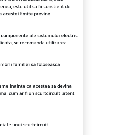
ea, este util sa fii constient de
a acestei limite previne
or componente ale sistemului electric
idicata, se recomanda utilizarea
embrii familiei sa foloseasca
.
leme inainte ca acestea sa devina
ma, cum ar fi un scurtcircuit latent
ciate unui scurtcircuit.