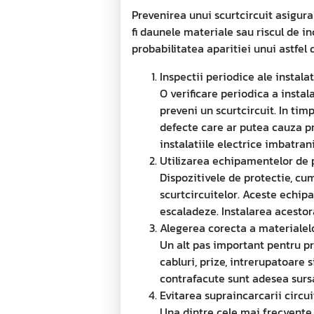
Prevenirea unui scurtcircuit asigura
fi daunele materiale sau riscul de i
probabilitatea aparitiei unui astfel 
Inspectii periodice ale instalat
O verificare periodica a instal
preveni un scurtcircuit. In tim
defecte care ar putea cauza p
instalatiile electrice imbatran
Utilizarea echipamentelor de 
Dispozitivele de protectie, cum
scurtcircuitelor. Aceste echi
escaladeze. Instalarea acesto
Alegerea corecta a materialelor
Un alt pas important pentru pre
cabluri, prize, intrerupatoare 
contrafacute sunt adesea sursa
Evitarea supraincarcarii circui
Una dintre cele mai frecvente c