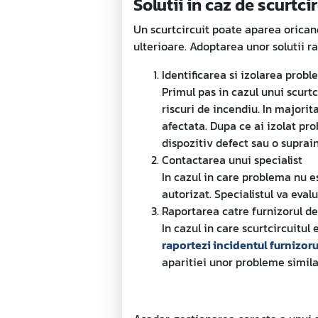
Solutii in caz de scurtci
Un scurtcircuit poate aparea oricand
ulterioare. Adoptarea unor solutii rap
Identificarea si izolarea probl
Primul pas in cazul unui scurtc
riscuri de incendiu. In majori
afectata. Dupa ce ai izolat pro
dispozitiv defect sau o suprain
Contactarea unui specialist
In cazul in care problema nu es
autorizat. Specialistul va eva
Raportarea catre furnizorul d
In cazul in care scurtcircuitul
raportezi incidentul furnizoru
aparitiei unor probleme similar