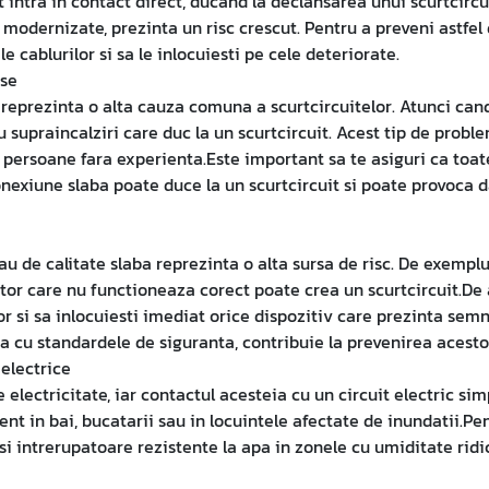
pot intra in contact direct, ducand la declansarea unui scurtcirc
 modernizate, prezinta un risc crescut. Pentru a preveni astfel
e cablurilor si sa le inlocuiesti pe cele deteriorate.
ase
reprezinta o alta cauza comuna a scurtcircuitelor. Atunci cand 
supraincalziri care duc la un scurtcircuit. Acest tip de proble
persoane fara experienta.Este important sa te asiguri ca toate
 conexiune slaba poate duce la un scurtcircuit si poate provoc
au de calitate slaba reprezinta o alta sursa de risc. De exemplu
tor care nu functioneaza corect poate crea un scurtcircuit.De 
or si sa inlocuiesti imediat orice dispozitiv care prezinta sem
ma cu standardele de siguranta, contribuie la prevenirea acest
 electrice
lectricitate, iar contactul acesteia cu un circuit electric sim
ent in bai, bucatarii sau in locuintele afectate de inundatii.Pen
i intrerupatoare rezistente la apa in zonele cu umiditate ridic