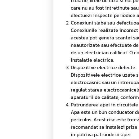
izolatie, firele de faza si nul 
care nu au fost intretinute sau
efectuezi inspectii periodice al
Conexiuni slabe sau defectuo
Conexiunile realizate incorect 
acestea pot genera scantei sau 
neautorizate sau efectuate de 
de un electrician calificat. O
instalatie electrica.
Dispozitive electrice defecte
Dispozitivele electrice uzate s
electrocasnic sau un intrerupa
regulat starea electrocasnicel
aparaturii de calitate, confor
Patrunderea apei in circuitele
Apa este un bun conducator de e
periculos. Acest risc este frecv
recomandat sa instalezi prize s
impotriva patrunderii apei.