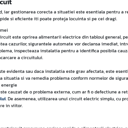
rcuit
, iar gestionarea corecta a situatiei este esentiala pentru a r
ide si eficiente iti poate proteja locuinta si pe cei dragi.
emei
ircuit este oprirea alimentarii electrice din tabloul general, 
tatea cazurilor, sigurantele automate vor declansa imediat, in
blema, inspecteaza instalatia pentru a identifica posibila cauza
carcare a circuitului.
te evidenta sau daca instalatia este grav afectata, este esenti
lua situatia si va remedia problema conform normelor de sigura
e energie
 este cauzat de o problema externa, cum ar fi o defectiune a ret
lui
. De asemenea, utilizarea unui circuit electric simplu, cu pr
e in viitor.