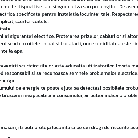
 multe dispozitive la o singura priza sau prelungitor. De asemen
ctrica specificata pentru instalatia locuintei tale. Respectare
plicit, scurtcircuitele.
itate
ai sigurantei electrice. Protejarea prizelor, cablurilor si alt
ni scurtcircuitele. In bai si bucatarii, unde umiditatea este r
ente la apa.
evenirii scurtcircuitelor este educatia utilizatorilor. Invata m
d responsabil si sa recunoasca semnele problemelor electrice
energie
umului de energie te poate ajuta sa detectezi posibilele prob
e brusca si inexplicabila a consumului, ar putea indica o proble
asuri, iti poti proteja locuinta si pe cei dragi de riscurile aso