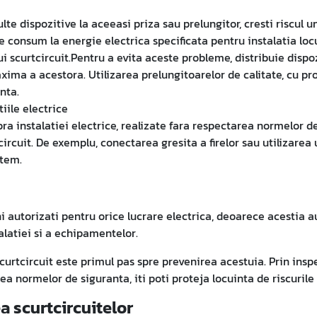
e dispozitive la aceeasi priza sau prelungitor, cresti riscul u
de consum la energie electrica specificata pentru instalatia lo
ui scurtcircuit.Pentru a evita aceste probleme, distribuie dispo
ima a acestora. Utilizarea prelungitoarelor de calitate, cu pro
nta.
iile electrice
ra instalatiei electrice, realizate fara respectarea normelor de
circuit. De exemplu, conectarea gresita a firelor sau utilizare
stem.
eni autorizati pentru orice lucrare electrica, deoarece acestia
latiei si a echipamentelor.
urtcircuit este primul pas spre prevenirea acestuia. Prin inspec
ea normelor de siguranta, iti poti proteja locuinta de riscuril
a scurtcircuitelor