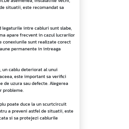
uit.De asemenea, instalatiile vechi,
 de situatii, este recomandat sa
legaturile intre cabluri sunt slabe,
ma apare frecvent in cazul lucrarilor
 conexiunile sunt realizate corect
a daune permanente in intreaga
, un cablu deteriorat al unui
aceea, este important sa verifici
ne de uzura sau defecte. Alegerea
or probleme.
plu poate duce la un scurtcircuit
tru a preveni astfel de situatii, este
ata si sa protejezi cablurile