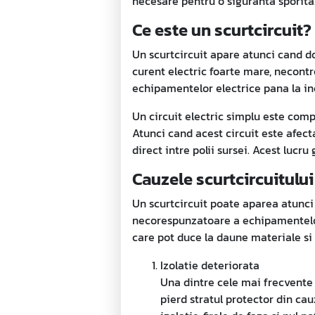
necesare pentru o siguranta sporita
Ce este un scurtcircuit?
Un scurtcircuit apare atunci cand do
curent electric foarte mare, necont
echipamentelor electrice pana la in
Un circuit electric simplu este comp
Atunci cand acest circuit este afect
direct intre polii sursei. Acest lucr
Cauzele scurtcircuitului
Un scurtcircuit poate aparea atunci 
necorespunzatoare a echipamentelor 
care pot duce la daune materiale si 
Izolatie deteriorata
Una dintre cele mai frecvente c
pierd stratul protector din cau