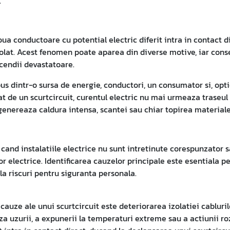
.
ua conductoare cu potential electric diferit intra in contact 
rolat. Acest fenomen poate aparea din diverse motive, iar cons
cendii devastatoare.
us dintr-o sursa de energie, conductori, un consumator si, opti
at de un scurtcircuit, curentul electric nu mai urmeaza traseul
u genereaza caldura intensa, scantei sau chiar topirea materiale
cand instalatiile electrice nu sunt intretinute corespunzator sa
electrice. Identificarea cauzelor principale este esentiala pe
la riscuri pentru siguranta personala.
auze ale unui scurtcircuit este deteriorarea izolatiei cablurilor
za uzurii, a expunerii la temperaturi extreme sau a actiunii ro