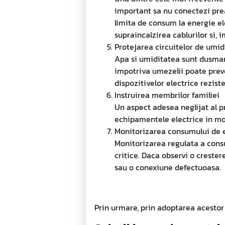
important sa nu conectezi prea
limita de consum la energie ele
supraincalzirea cablurilor si, im
Protejarea circuitelor de umid
Apa si umiditatea sunt dusmani 
impotriva umezelii poate preve
dispozitivelor electrice rezist
Instruirea membrilor familiei
Un aspect adesea neglijat al pr
echipamentele electrice in mo
Monitorizarea consumului de 
Monitorizarea regulata a cons
critice. Daca observi o crester
sau o conexiune defectuoasa.
Prin urmare, prin adoptarea acestor m