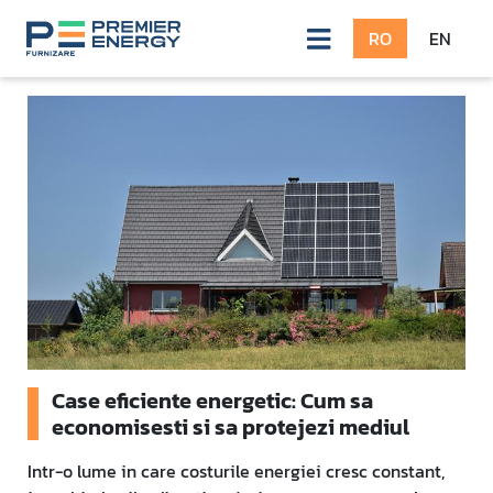
RO
EN
Detalii articol - Main
Case eficiente energetic: Cum sa
economisesti si sa protejezi mediul
Intr-o lume in care costurile energiei cresc constant,